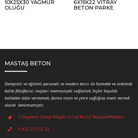
10X25X30 YAĞMUR
6X19X22 VITRAY
OLUĞU
BETON PARKE
MASTAŞ BETON
Deneyimli ve eğitimli personeli ve modern tesisi ile hizmette ve üretimde
kalite felsefesini; müşteri memnuniyeti sağlamak, hiçbir koşulda
kaliteden ödün vermemek, daima insan ve çevre sağlığına önem vermek
olarak benimsemiştir.
1.Organıze Sanayi Bölgesi 5.Cad No:31 Yeşilyurt/Malatya
0 422 237 52 22