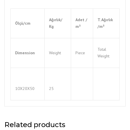
Ağırlık/
Adet /
T. Ağırlık
Ölçü/cm
Kg
m²
/m²
Total
Dimension
Weight
Piece
Weight
1OX20X50
25
Related products