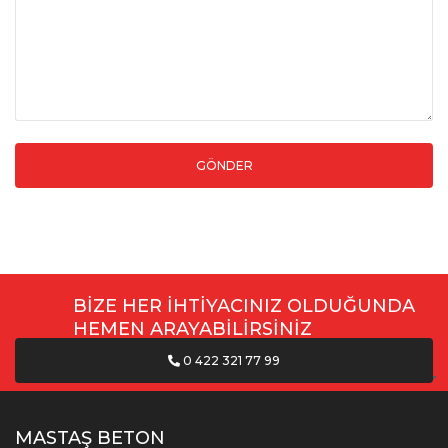
BİZE HER İHTİYACINIZ OLDUĞUNDA
HEMEN ARAYABİLİRSİNİZ
0 422 321 77 99
MASTAŞ BETON