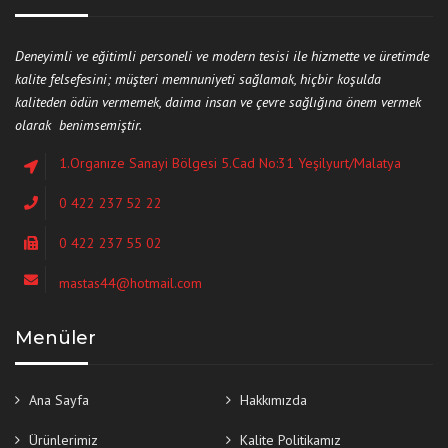
Deneyimli ve eğitimli personeli ve modern tesisi ile hizmette ve üretimde
kalite felsefesini; müşteri memnuniyeti sağlamak, hiçbir koşulda
kaliteden ödün vermemek, daima insan ve çevre sağlığına önem vermek
olarak benimsemiştir.
1.Organıze Sanayi Bölgesi 5.Cad No:31 Yeşilyurt/Malatya
0 422 237 52 22
0 422 237 55 02
mastas44@hotmail.com
Menüler
Ana Sayfa
Hakkımızda
Ürünlerimiz
Kalite Politikamız