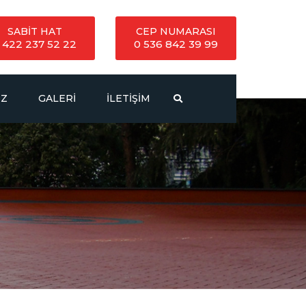
SABİT HAT
CEP NUMARASI
 422 237 52 22
0 536 842 39 99
IZ
GALERI
İLETIŞIM