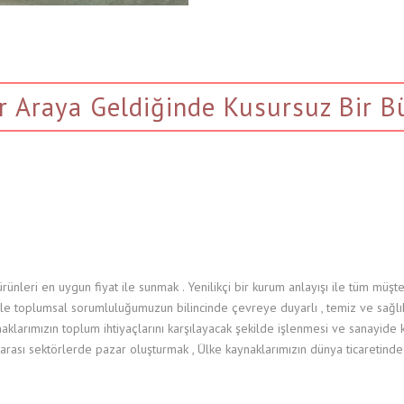
ir Araya Geldiğinde Kusursuz Bir B
ünleri en uygun fiyat ile sunmak . Yenilikçi bir kurum anlayışı ile tüm müşte
zle toplumsal sorumluluğumuzun bilincinde çevreye duyarlı , temiz ve sağl
aklarımızın toplum ihtiyaçlarını karşılayacak şekilde işlenmesi ve sanayide 
lararası sektörlerde pazar oluşturmak , Ülke kaynaklarımızın dünya ticaret