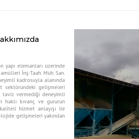
 Hakkımızda
on yapı elemanları üzerinde
ülleri İnş-Taah. Müh. San.
neyimli kadrosuyla alanında
 sektöründeki gelişmeleri
 taviz vermediği deneyimli
ın haklı kıvanç ve gururun
aliteli hizmet anlayışı ile
lojide gelişmeleri yakından