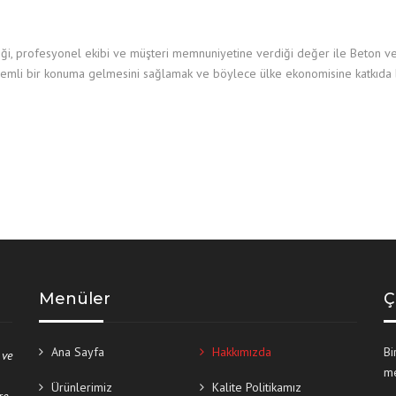
irliği, profesyonel ekibi ve müşteri memnuniyetine verdiği değer ile Beton ve
önemli bir konuma gelmesini sağlamak ve böylece ülke ekonomisine katkıda 
Menüler
Ç
Ana Sayfa
Hakkımızda
Bi
 ve
me
Ürünlerimiz
Kalite Politikamız