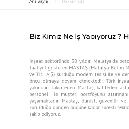
Ana Sayfa
Hakkımızda
Biz Kimiz Ne İş Yapıyoruz ?
İnşaat sektöründe 30 yıldır, Malatya’da bet
faaliyet gösteren MASTAŞ (Malatya Beton Mam
ve Tic. A.Ş) kurduğu modern tesisi ile ve de
öncü olmaya devam etmektedir. Türk inşaat
yakından takip eden Mastaş, kaliteden asla
personeli ile müşteri portföyünü attırman
yaşamaktadır. Mastaş, dürüst, güvenilir ve k
kurulduğu günden bugüne kadar sürekli tekno
takip ediyoruz.